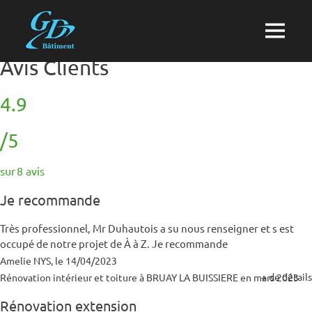
Skip
gd-
to
MENU
content
batiment
Avis Clients
Entreprise
de
rénovation
4.9
et
de
/5
construction
Arras,
Saint-
sur
8
avis
Pol-
Je recommande
sur-
Ternoise,
Pas-
Très professionnel, Mr Duhautois a su nous renseigner et s est
de-
occupé de notre projet de À à Z. Je recommande
Calais
Amelie NYS, le 14/04/2023
+ de détails
Rénovation intérieur et toiture à BRUAY LA BUISSIERE en mars 2023
Rénovation extension